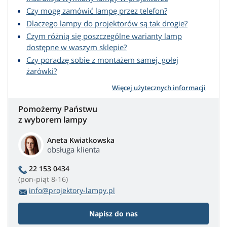
Czy mogę zamówić lampę przez telefon?
Dlaczego lampy do projektorów są tak drogie?
Czym różnią się poszczególne warianty lamp
dostępne w waszym sklepie?
Czy poradzę sobie z montażem samej, gołej
żarówki?
Więcej użytecznych informacji
Pomożemy Państwu
z wyborem lampy
Aneta Kwiatkowska
obsługa klienta
22 153 0434
(pon-piąt 8-16)
info@projektory-lampy.pl
Napisz do nas