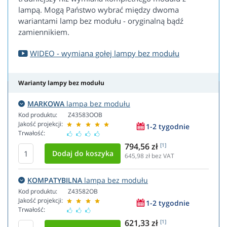
lampą. Mogą Państwo wybrać między dwoma
wariantami lamp bez modułu - oryginalną bądź
zamiennikiem.
WIDEO - wymiana gołej lampy bez modułu
Warianty lampy bez modułu
MARKOWA
lampa bez modułu
Kod produktu:
Z43583OOB
Jakość projekcji:
1-2 tygodnie
Trwałość:
794,56 zł
[1]
645,98
zł bez VAT
KOMPATYBILNA
lampa bez modułu
Kod produktu:
Z43582OB
Jakość projekcji:
1-2 tygodnie
Trwałość:
621,33 zł
[1]