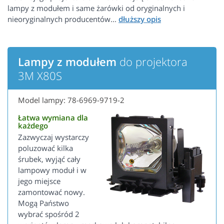
lampy z modułem i same żarówki od oryginalnych i
nieoryginalnych producentów...
Lampy z modułem
do projektora
3M X80S
Model lampy: 78-6969-9719-2
Łatwa wymiana dla
każdego
Zazwyczaj wystarczy
poluzować kilka
śrubek, wyjąć cały
lampowy moduł i w
jego miejsce
zamontować nowy.
Mogą Państwo
wybrać spośród 2