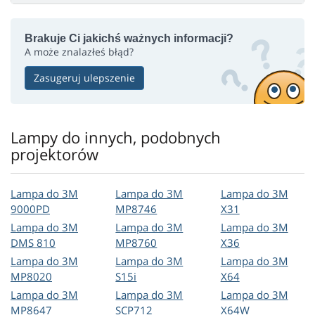
Brakuje Ci jakichś ważnych informacji?
A może znalazłeś błąd?
Zasugeruj ulepszenie
Lampy do innych, podobnych
projektorów
Lampa do 3M
Lampa do 3M
Lampa do 3M
9000PD
MP8746
X31
Lampa do 3M
Lampa do 3M
Lampa do 3M
DMS 810
MP8760
X36
Lampa do 3M
Lampa do 3M
Lampa do 3M
MP8020
S15i
X64
Lampa do 3M
Lampa do 3M
Lampa do 3M
MP8647
SCP712
X64W