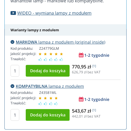
wariantów lamp - markowe lub kompatybilne.
WIDEO - wymiana lampy z modułem
Warianty lampy z modułem
MARKOWA
lampa z modułem (original inside)
Kod produktu:
Z24779GLM
Jakość projekcji:
1-2 tygodnie
Trwałość:
770,95 zł
[1]
626,79
zł bez VAT
KOMPATYBILNA
lampa z modułem
Kod produktu:
Z43581ML
Jakość projekcji:
1-2 tygodnie
Trwałość:
543,67 zł
[1]
442,01
zł bez VAT