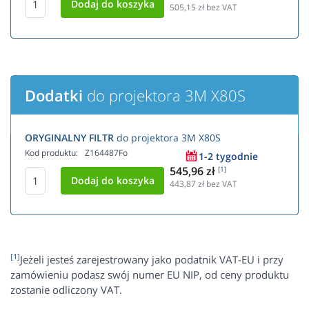
505,15
zł bez VAT
Dodatki
do projektora 3M X80S
ORYGINALNY FILTR
do projektora 3M X80S
Kod produktu:
Z164487Fo
1-2 tygodnie
545,96 zł
[1]
443,87
zł bez VAT
[1]
Jeżeli jesteś zarejestrowany jako podatnik VAT-EU i przy
zamówieniu podasz swój numer EU NIP, od ceny produktu
zostanie odliczony VAT.