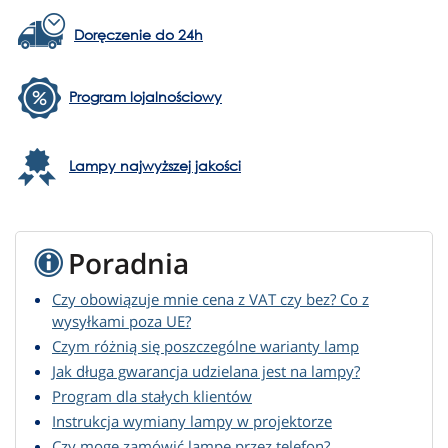
Doręczenie do 24h
Program lojalnościowy
Lampy najwyższej jakości
Poradnia
Czy obowiązuje mnie cena z VAT czy bez? Co z
wysyłkami poza UE?
Czym różnią się poszczególne warianty lamp
Jak długa gwarancja udzielana jest na lampy?
Program dla stałych klientów
Instrukcja wymiany lampy w projektorze
Czy mogę zamówić lampę przez telefon?