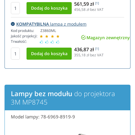
561,59 zł
[1]
456,58
zł bez VAT
KOMPATYBILNA
lampa z modułem
Kod produktu:
Z3860ML
Jakość projekcji:
Magazyn zewnętrzny
Trwałość:
436,87 zł
[1]
355,18
zł bez VAT
Lampy bez modułu
do projektora
3M MP8745
Model lampy: 78-6969-8919-9