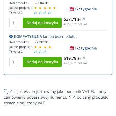
Kod produktu:
Z8504OOB
Jakość projekcji:
1-2 tygodnie
Trwałość:
537,71 zł
[1]
437,16
zł bez VAT
KOMPATYBILNA
lampa bez modułu
Kod produktu:
Z7192OB
Jakość projekcji:
1-2 tygodnie
Trwałość:
519,79 zł
[1]
422,59
zł bez VAT
[1]
Jeżeli jesteś zarejestrowany jako podatnik VAT-EU i przy
zamówieniu podasz swój numer EU NIP, od ceny produktu
zostanie odliczony VAT.