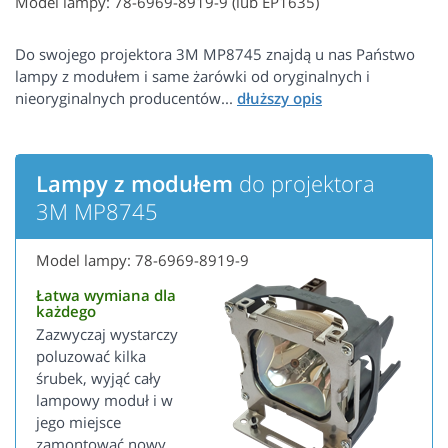
Model lampy: 78-6969-8919-9 (lub EP1635)
Do swojego projektora 3M MP8745 znajdą u nas Państwo
lampy z modułem i same żarówki od oryginalnych i
nieoryginalnych producentów...
Lampy z modułem
do projektora
3M MP8745
Model lampy: 78-6969-8919-9
Łatwa wymiana dla
każdego
Zazwyczaj wystarczy
poluzować kilka
śrubek, wyjąć cały
lampowy moduł i w
jego miejsce
zamontować nowy.