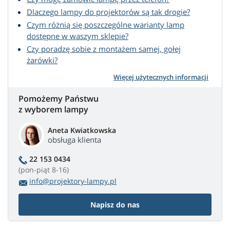
Dlaczego lampy do projektorów są tak drogie?
Czym różnią się poszczególne warianty lamp
dostępne w waszym sklepie?
Czy poradzę sobie z montażem samej, gołej
żarówki?
Więcej użytecznych informacji
Pomożemy Państwu
z wyborem lampy
Aneta Kwiatkowska
obsługa klienta
22 153 0434
(pon-piąt 8-16)
info@projektory-lampy.pl
Napisz do nas