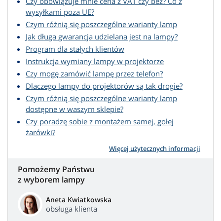
Czy obowiązuje mnie cena z VAT czy bez? Co z
wysyłkami poza UE?
Czym różnią się poszczególne warianty lamp
Jak długa gwarancja udzielana jest na lampy?
Program dla stałych klientów
Instrukcja wymiany lampy w projektorze
Czy mogę zamówić lampę przez telefon?
Dlaczego lampy do projektorów są tak drogie?
Czym różnią się poszczególne warianty lamp
dostępne w waszym sklepie?
Czy poradzę sobie z montażem samej, gołej
żarówki?
Więcej użytecznych informacji
Pomożemy Państwu
z wyborem lampy
Aneta Kwiatkowska
obsługa klienta