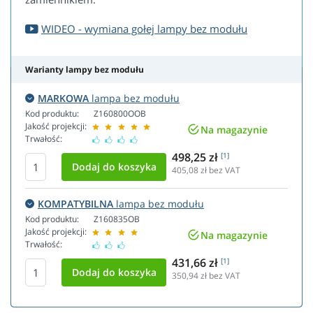
WIDEO - wymiana gołej lampy bez modułu
Warianty lampy bez modułu
MARKOWA
lampa bez modułu
Kod produktu:
Z160800OOB
Jakość projekcji:
Na magazynie
Trwałość:
498,25 zł
[1]
405,08
zł bez VAT
KOMPATYBILNA
lampa bez modułu
Kod produktu:
Z160835OB
Jakość projekcji:
Na magazynie
Trwałość:
431,66 zł
[1]
350,94
zł bez VAT