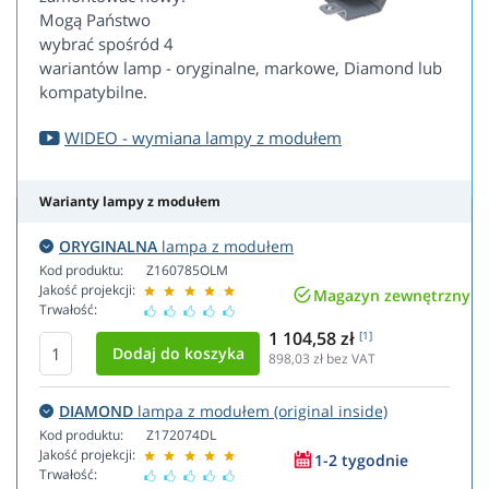
Mogą Państwo
wybrać spośród 4
wariantów lamp - oryginalne, markowe, Diamond lub
kompatybilne.
WIDEO - wymiana lampy z modułem
Warianty lampy z modułem
ORYGINALNA
lampa z modułem
Kod produktu:
Z160785OLM
Jakość projekcji:
Magazyn zewnętrzny
Trwałość:
1 104,58 zł
[1]
898,03
zł bez VAT
DIAMOND
lampa z modułem (original inside)
Kod produktu:
Z172074DL
Jakość projekcji:
1-2 tygodnie
Trwałość: