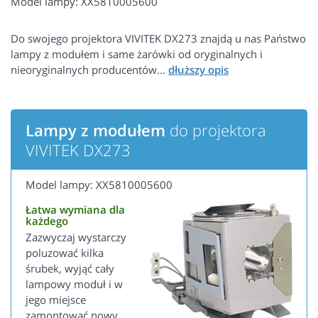
Model lampy: XX5810005600
Do swojego projektora VIVITEK DX273 znajdą u nas Państwo
lampy z modułem i same żarówki od oryginalnych i
nieoryginalnych producentów...
Lampy z modułem
do projektora
VIVITEK DX273
Model lampy: XX5810005600
Łatwa wymiana dla
każdego
Zazwyczaj wystarczy
poluzować kilka
śrubek, wyjąć cały
lampowy moduł i w
jego miejsce
zamontować nowy.