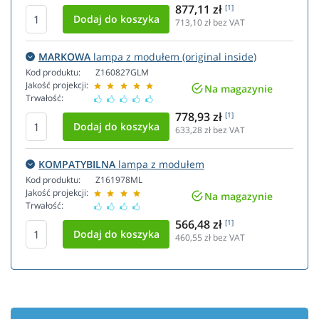
877,11 zł
[1]
713,10
zł bez VAT
MARKOWA
lampa z modułem (original inside)
Kod produktu:
Z160827GLM
Jakość projekcji:
Na magazynie
Trwałość:
778,93 zł
[1]
633,28
zł bez VAT
KOMPATYBILNA
lampa z modułem
Kod produktu:
Z161978ML
Jakość projekcji:
Na magazynie
Trwałość:
566,48 zł
[1]
460,55
zł bez VAT