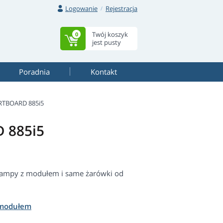
Logowanie
Rejestracja
Twój koszyk
0
jest pusty
Poradnia
Kontakt
TBOARD 885i5
 885i5
lampy z modułem i same żarówki od
 modułem