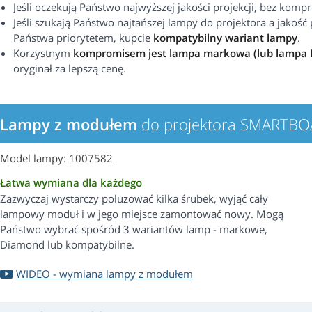
Jeśli oczekują Państwo najwyższej jakości projekcji, bez kom
Jeśli szukają Państwo najtańszej lampy do projektora a jakość p
Państwa priorytetem, kupcie
kompatybilny wariant lampy
.
Korzystnym
kompromisem jest lampa markowa (lub lampa
oryginał za lepszą cenę.
Lampy z modułem
do projektora SMARTBO
Model lampy: 1007582
Łatwa wymiana dla każdego
Zazwyczaj wystarczy poluzować kilka śrubek, wyjąć cały
lampowy moduł i w jego miejsce zamontować nowy. Mogą
Państwo wybrać spośród 3 wariantów lamp - markowe,
Diamond lub kompatybilne.
WIDEO - wymiana lampy z modułem