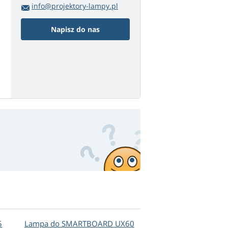
info@projektory-lampy.pl
Napisz do nas
5
Lampa do SMARTBOARD UX60