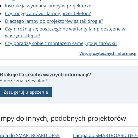
Instrukcja wymiany lampy w projektorze
Czy mogę zamówić lampę przez telefon?
Dlaczego lampy do projektorów są tak drogie?
Czym różnią się poszczególne warianty lamp dostępne w
waszym sklepie?
Czy poradzę sobie z montażem samej, gołej żarówki?
Więcej użytecznych informacji
Brakuje Ci jakichś ważnych informacji?
A może znalazłeś błąd?
Zasugeruj ulepszenie
ampy do innych, podobnych projektorów
mpa do SMARTBOARD UF55
Lampa do SMARTBOARD UF7