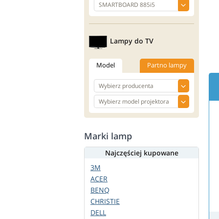
Lampy do TV
Model
Partno lampy
Marki lamp
Najczęściej kupowane
3M
ACER
BENQ
CHRISTIE
DELL