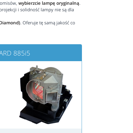
promisów,
wybierzcie lampę oryginalną
.
rojekcji i solidność lampy nie są dla
 Diamond)
. Oferuje tę samą jakość co
ARD 885i5