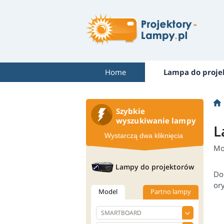
Home
Lampa do proje
Szybkie
wyszukiwanie lampy
L
Wystarczą dwa kliknięcia
Mo
Lampy do projektorów
Do
or
Model
Partno lampy