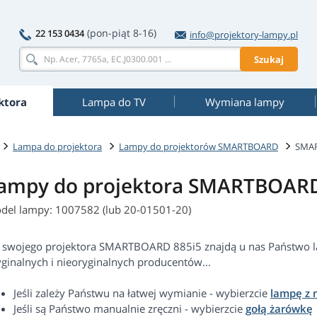
(pon-piąt 8-16)
22 153 0434
info@projektory-lampy.pl
Szukaj
ktora
Lampa do TV
Wymiana lampy
Lampa do projektora
Lampy do projektorów SMARTBOARD
SMAR
ampy do projektora SMARTBOARD
del lampy: 1007582 (lub 20-01501-20)
 swojego projektora SMARTBOARD 885i5 znajdą u nas Państwo 
yginalnych i nieoryginalnych producentów...
Jeśli zależy Państwu na łatwej wymianie - wybierzcie
lampę z
Jeśli są Państwo manualnie zręczni - wybierzcie
gołą żarówkę