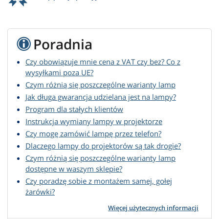
Poradnia
Czy obowiązuje mnie cena z VAT czy bez? Co z
wysyłkami poza UE?
Czym różnią się poszczególne warianty lamp
Jak długa gwarancja udzielana jest na lampy?
Program dla stałych klientów
Instrukcja wymiany lampy w projektorze
Czy mogę zamówić lampę przez telefon?
Dlaczego lampy do projektorów są tak drogie?
Czym różnią się poszczególne warianty lamp
dostępne w waszym sklepie?
Czy poradzę sobie z montażem samej, gołej
żarówki?
Więcej użytecznych informacji