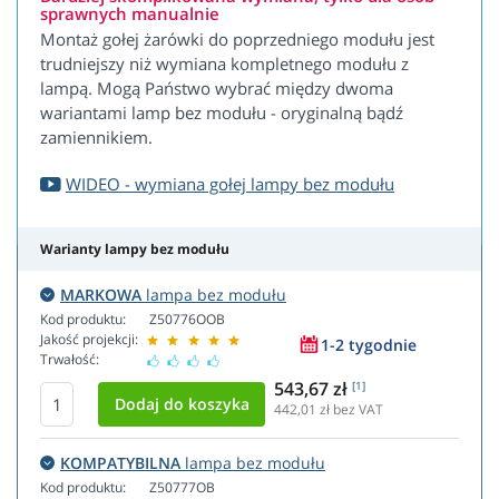
sprawnych manualnie
Montaż gołej żarówki do poprzedniego modułu jest
trudniejszy niż wymiana kompletnego modułu z
lampą. Mogą Państwo wybrać między dwoma
wariantami lamp bez modułu - oryginalną bądź
zamiennikiem.
WIDEO - wymiana gołej lampy bez modułu
Warianty lampy bez modułu
MARKOWA
lampa bez modułu
Kod produktu:
Z50776OOB
Jakość projekcji:
1-2 tygodnie
Trwałość:
543,67 zł
[1]
442,01
zł bez VAT
KOMPATYBILNA
lampa bez modułu
Kod produktu:
Z50777OB