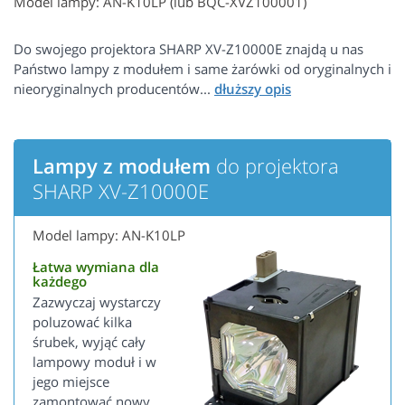
Model lampy: AN-K10LP (lub BQC-XVZ100001)
Do swojego projektora SHARP XV-Z10000E znajdą u nas
Państwo lampy z modułem i same żarówki od oryginalnych i
nieoryginalnych producentów...
Lampy z modułem
do projektora
SHARP XV-Z10000E
Model lampy: AN-K10LP
Łatwa wymiana dla
każdego
Zazwyczaj wystarczy
poluzować kilka
śrubek, wyjąć cały
lampowy moduł i w
jego miejsce
zamontować nowy.