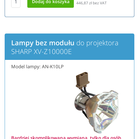
446,87
zł bez VAT
Lampy bez modułu
do projektora
SHARP XV-Z10000E
Model lampy: AN-K10LP
Bardziej skomplikowana wymiana, tylko dla osób