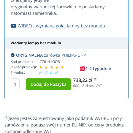
Oferujemy jedynie
oryginalny wariant tej żarówki, nie posiadamy
natomiast zamiennika.
WIDEO - wymiana gołej lampy bez modułu
Warianty lampy bez modułu
ORYGINALNA
żarówka PHILIPS-UHP
Kod produktu:
Z76141OOB
Jakość projekcji:
1-2 tygodnie
Trwałość:
738,22 zł
[1]
600,18
zł bez VAT
[1]
Jeżeli jesteś zarejestrowany jako podatnik VAT-EU i przy
zamówieniu podasz swój numer EU NIP, od ceny produktu
zostanie odliczony VAT.