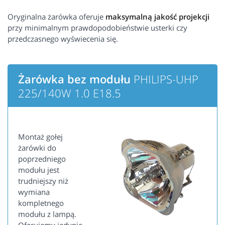
Oryginalna żarówka oferuje
maksymalną jakość projekcji
przy minimalnym prawdopodobieństwie usterki czy
przedczasnego wyświecenia się.
Żarówka bez modułu
PHILIPS-UHP
225/140W 1.0 E18.5
Montaż gołej
żarówki do
poprzedniego
modułu jest
trudniejszy niż
wymiana
kompletnego
modułu z lampą.