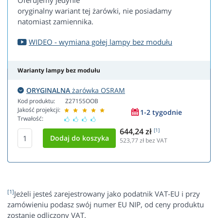
Oferujemy jedynie
oryginalny wariant tej żarówki, nie posiadamy
natomiast zamiennika.
WIDEO - wymiana gołej lampy bez modułu
Warianty lampy bez modułu
ORYGINALNA
żarówka OSRAM
Kod produktu:
Z27155OOB
Jakość projekcji:
1-2 tygodnie
Trwałość:
644,24 zł
[1]
523,77
zł bez VAT
[1]
Jeżeli jesteś zarejestrowany jako podatnik VAT-EU i przy
zamówieniu podasz swój numer EU NIP, od ceny produktu
zostanie odliczony VAT.