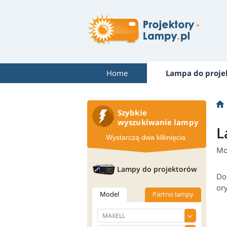
Home
Lampa do proje
Szybkie
wyszukiwanie lampy
L
Wystarczą dwa kliknięcia
Mo
Lampy do projektorów
Do
or
Model
Partno lampy