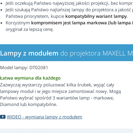
Jeśli oczekują Państwo najwyższej jakości projekcji, bez kom
Jeśli szukają Państwo najtańszej lampy do projektora a jakość p
Państwa priorytetem, kupcie
kompatybilny wariant lampy
.
Korzystnym
kompromisem jest lampa markowa (lub lampa
oryginał za lepszą cenę.
Lampy z modułem
do projektora MAXELL 
Model lampy: DT02081
Łatwa wymiana dla każdego
Zazwyczaj wystarczy poluzować kilka śrubek, wyjąć cały
lampowy moduł i w jego miejsce zamontować nowy. Mogą
Państwo wybrać spośród 3 wariantów lamp - markowe,
Diamond lub kompatybilne.
WIDEO - wymiana lampy z modułem