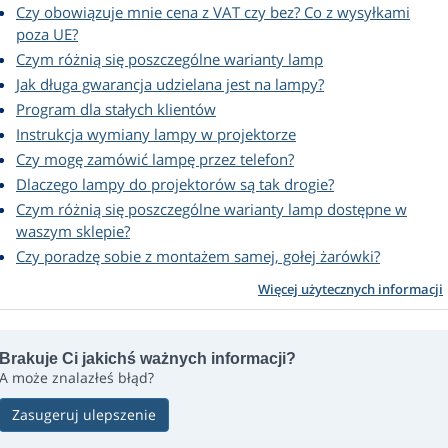
Czy obowiązuje mnie cena z VAT czy bez? Co z wysyłkami
poza UE?
Czym różnią się poszczególne warianty lamp
Jak długa gwarancja udzielana jest na lampy?
Program dla stałych klientów
Instrukcja wymiany lampy w projektorze
Czy mogę zamówić lampę przez telefon?
Dlaczego lampy do projektorów są tak drogie?
Czym różnią się poszczególne warianty lamp dostępne w
waszym sklepie?
Czy poradzę sobie z montażem samej, gołej żarówki?
Więcej użytecznych informacji
Brakuje Ci jakichś ważnych informacji?
A może znalazłeś błąd?
Zasugeruj ulepszenie