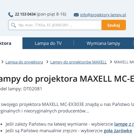
(pon-piąt 8-16)
22 153 0434
info@projektory-lampy.pl
Szukaj
ktora
Lampa do TV
Wymiana lampy
Lampa do projektora
Lampy do projektorów MAXELL
MAXELL MC
ampy do projektora MAXELL MC-
del lampy: DT02081
 swojego projektora MAXELL MC-EX303E znajdą u nas Państwo l
yginalnych i nieoryginalnych producentów...
Jeśli zależy Państwu na łatwej wymianie - wybierzcie
lampę z
Jeśli są Państwo manualnie zręczni - wybierzcie
gołą żarówkę