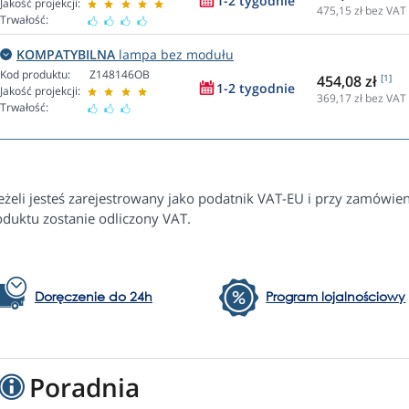
1-2 tygodnie
Jakość projekcji:
475,15
zł bez VAT
Trwałość:
KOMPATYBILNA
lampa bez modułu
Kod produktu:
Z148146OB
454,08 zł
[1]
1-2 tygodnie
Jakość projekcji:
369,17
zł bez VAT
Trwałość:
Jeżeli jesteś zarejestrowany jako podatnik VAT-EU i przy zamówi
oduktu zostanie odliczony VAT.
Doręczenie do 24h
Program lojalnościowy
Poradnia