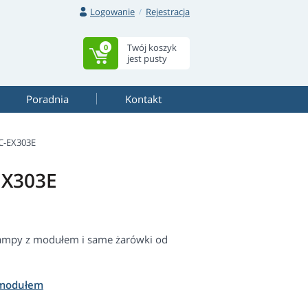
Logowanie
Rejestracja
Twój koszyk
0
jest pusty
Poradnia
Kontakt
-EX303E
EX303E
ampy z modułem i same żarówki od
 modułem