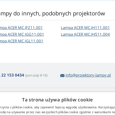
ampy do innych, podobnych projektorów
mpa ACER MC.JFZ11.001
Lampa ACER MC.JH111.001
mpa ACER MC.JGG11.001
Lampa ACER MC.JH511.004
mpa ACER MC.JGL11.001
22 153 0434
info@projektory-lampy.pl
(pon-piąt 8-16)
 zakupie lamp
Web Retail s.r.o.
Ta strona używa plików cookie
roty i reklamacje
Kontakt
rzysta z plików cookie, aby zapewnić lepszą wygodę użytkowania. Korzystając 
twy zwrot towaru
Przetwarzanie danych osobowy
odę na używanie przez nas wszystkich plików cookie zgodnie z warunkami nas
runki handlowe