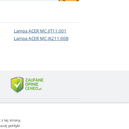
Lampa ACER MC.JJT11.001
Lampa ACER MC.JK211.00B
4,9
gwiazdki
z tej strony,
ch
545 opinie
Google
zej polityki