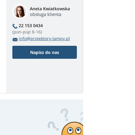
Aneta Kwiatkowska
obsługa klienta
22 153 0434
(pon-piąt 8-16)
info@projektory-lampy.pl
Napisz do nas