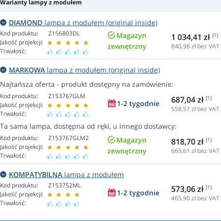
Warianty lampy z modułem
DIAMOND
lampa z modułem (original inside)
Kod produktu:
Z156803DL
Magazyn
1 034,41 zł
[1]
Jakość projekcji:
zewnętrzny
840,98
zł bez VAT
Trwałość:
MARKOWA
lampa z modułem (original inside)
Najtańsza oferta - produkt dostępny na zamówienie:
Kod produktu:
Z153767GLM
687,04 zł
[1]
1-2 tygodnie
Jakość projekcji:
558,57
zł bez VAT
Trwałość:
Ta sama lampa, dostępna od ręki, u innego dostawcy:
Kod produktu:
Z153767GLM2
Magazyn
818,70 zł
[1]
Jakość projekcji:
zewnętrzny
665,61
zł bez VAT
Trwałość:
KOMPATYBILNA
lampa z modułem
Kod produktu:
Z153752ML
573,06 zł
[1]
1-2 tygodnie
Jakość projekcji:
465,90
zł bez VAT
Trwałość: