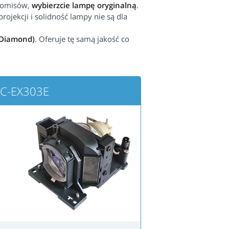
promisów,
wybierzcie lampę oryginalną
.
rojekcji i solidność lampy nie są dla
 Diamond)
. Oferuje tę samą jakość co
MC-EX303E