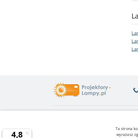
L
La
La
La
Co Państwa interesuje
O
Poradnia
Zw
Ta strona ko
Gwarancja na lampy
Ła
wyrażasz zg
Zniżki dla stałych klientów
Wa