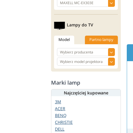
Lampy do TV
Model
Partno lampy
Marki lamp
Najczęściej kupowane
3M
ACER
BENQ
CHRISTIE
DELL