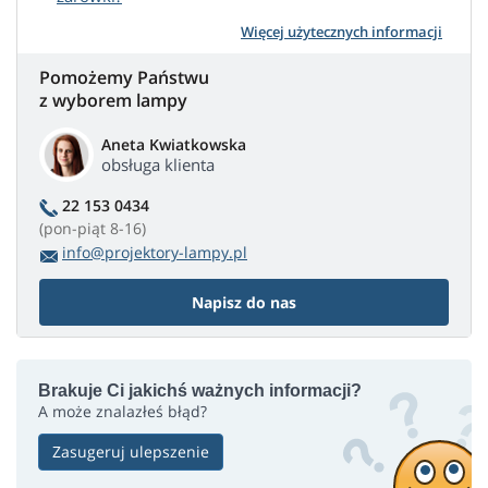
Więcej użytecznych informacji
Pomożemy Państwu
z wyborem lampy
Aneta Kwiatkowska
obsługa klienta
22 153 0434
(pon-piąt 8-16)
info@projektory-lampy.pl
Napisz do nas
Brakuje Ci jakichś ważnych informacji?
A może znalazłeś błąd?
Zasugeruj ulepszenie