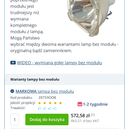
modułu jest
trudniejszy niż
wymiana
kompletnego
modułu z lampą.
Mogą Państwo
wybrać między dwoma wariantami lamp bez modułu -
oryginalną bądź zamiennikiem.
WIDEO - wymiana gołej lampy bez modułu
Warianty lampy bez modułu
MARKOWA
lampa bez modułu
Kod produktu:
Z8759OOB
Jakość projekcji:
1-2 tygodnie
Trwałość:
572,58 zł
[1]
465,51
zł bez VAT