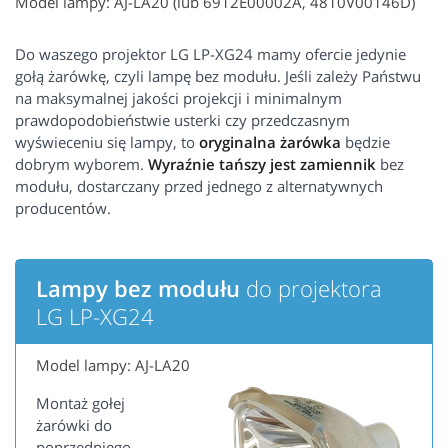
Model lampy: AJ-LA20 (lub 6912E00002A, 4810V00146D)
Do waszego projektor LG LP-XG24 mamy ofercie jedynie
gołą żarówkę, czyli lampę bez modułu. Jeśli zależy Państwu
na maksymalnej jakości projekcji i minimalnym
prawdopodobieństwie usterki czy przedczasnym
wyświeceniu się lampy, to
oryginalna żarówka
będzie
dobrym wyborem.
Wyraźnie tańszy jest zamiennik
bez
modułu, dostarczany przed jednego z alternatywnych
producentów.
Lampy bez modułu
do projektora
LG LP-XG24
Model lampy: AJ-LA20
Montaż gołej
żarówki do
poprzedniego