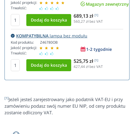
Jakość projekcji:
Magazyn zewnętrzny
Trwałość:
689,13 zł
[1]
560,27
zł bez VAT
KOMPATYBILNA
lampa bez modułu
Kod produktu:
Z46780OB
Jakość projekcji:
1-2 tygodnie
Trwałość:
525,75 zł
[1]
427,44
zł bez VAT
[1]
Jeżeli jesteś zarejestrowany jako podatnik VAT-EU i przy
zamówieniu podasz swój numer EU NIP, od ceny produktu
zostanie odliczony VAT.