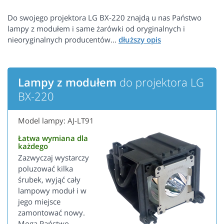
Do swojego projektora LG BX-220 znajdą u nas Państwo
lampy z modułem i same żarówki od oryginalnych i
nieoryginalnych producentów...
Lampy z modułem
do projektora LG
BX-220
Model lampy: AJ-LT91
Łatwa wymiana dla
każdego
Zazwyczaj wystarczy
poluzować kilka
śrubek, wyjąć cały
lampowy moduł i w
jego miejsce
zamontować nowy.
Mogą Państwo