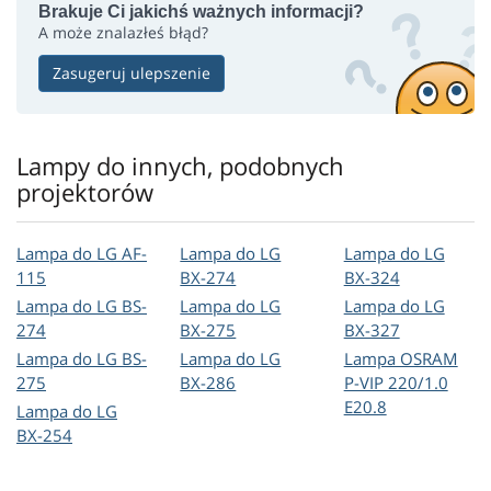
Brakuje Ci jakichś ważnych informacji?
A może znalazłeś błąd?
Zasugeruj ulepszenie
Lampy do innych, podobnych
projektorów
Lampa do LG AF-
Lampa do LG
Lampa do LG
115
BX-274
BX-324
Lampa do LG BS-
Lampa do LG
Lampa do LG
274
BX-275
BX-327
Lampa do LG BS-
Lampa do LG
Lampa OSRAM
275
BX-286
P-VIP 220/1.0
E20.8
Lampa do LG
BX-254