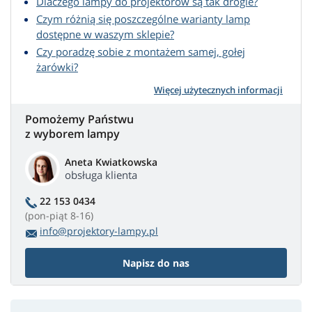
Dlaczego lampy do projektorów są tak drogie?
Czym różnią się poszczególne warianty lamp
dostępne w waszym sklepie?
Czy poradzę sobie z montażem samej, gołej
żarówki?
Więcej użytecznych informacji
Pomożemy Państwu
z wyborem lampy
Aneta Kwiatkowska
obsługa klienta
22 153 0434
(pon-piąt 8-16)
info@projektory-lampy.pl
Napisz do nas