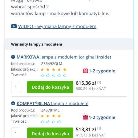
wybrać spośród 2
wariantów lamp - markowe lub kompatybilne.
WIDEO - wymiana lampy z modułem
Warianty lampy z modułem
MARKOWA
lampa z modułem (original inside)
Kod produktu:
Z36492GLM
Jakość projekcji:
1-2 tygodnie
Trwałość:
615,36 zł
[1]
500,29
zł bez VAT
KOMPATYBILNA
lampa z modułem
Kod produktu:
Z46781ML
Jakość projekcji:
1-2 tygodnie
Trwałość:
513,81 zł
[1]
417,73
zł bez VAT