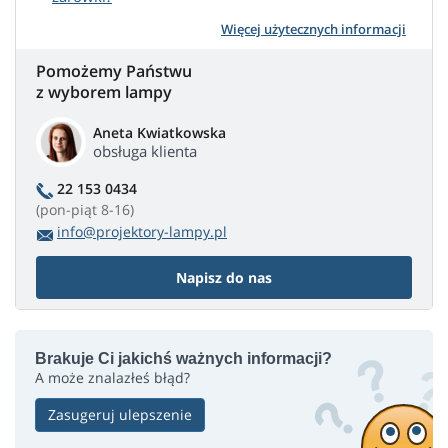
Więcej użytecznych informacji
Pomożemy Państwu
z wyborem lampy
Aneta Kwiatkowska
obsługa klienta
22 153 0434
(pon-piąt 8-16)
info@projektory-lampy.pl
Napisz do nas
Brakuje Ci jakichś ważnych informacji?
A może znalazłeś błąd?
Zasugeruj ulepszenie