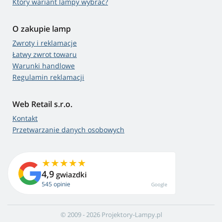
Który wariant lampy wybrać?
O zakupie lamp
Zwroty i reklamacje
Łatwy zwrot towaru
Warunki handlowe
Regulamin reklamacji
Web Retail s.r.o.
Kontakt
Przetwarzanie danych osobowych
4,9
gwiazdki
545 opinie
Google
© 2009 - 2026 Projektory-Lampy.pl