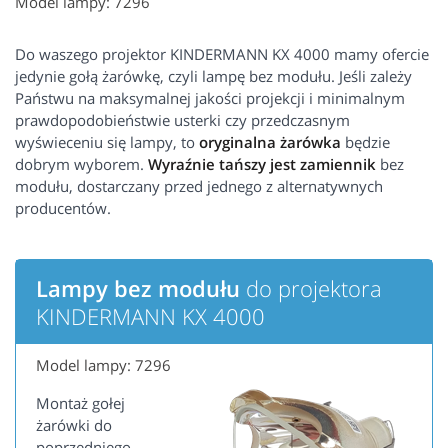
Model lampy: 7296
Do waszego projektor KINDERMANN KX 4000 mamy ofercie
jedynie gołą żarówkę, czyli lampę bez modułu. Jeśli zależy
Państwu na maksymalnej jakości projekcji i minimalnym
prawdopodobieństwie usterki czy przedczasnym
wyświeceniu się lampy, to
oryginalna żarówka
będzie
dobrym wyborem.
Wyraźnie tańszy jest zamiennik
bez
modułu, dostarczany przed jednego z alternatywnych
producentów.
Lampy bez modułu
do projektora
KINDERMANN KX 4000
Model lampy: 7296
Montaż gołej
żarówki do
poprzedniego