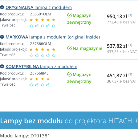
ORYGINALNA
lampa z modułem
Kod produktu:
Z56501OLM
Magazyn
950,13 zł
[1]
Jakość projekcji:
zewnętrzny
772,46
zł bez VAT
Trwałość:
MARKOWA
lampa z modułem (original inside)
Kod produktu:
Z57566GLM
537,82 zł
[1]
Na magazynie
Jakość projekcji:
437,25
zł bez VAT
Trwałość:
KOMPATYBILNA
lampa z modułem
Kod produktu:
Z57568ML
Magazyn
451,87 zł
[1]
Jakość projekcji:
zewnętrzny
367,37
zł bez VAT
Trwałość:
Lampy bez modułu
do projektora HITACH
Model lampy: DT01381