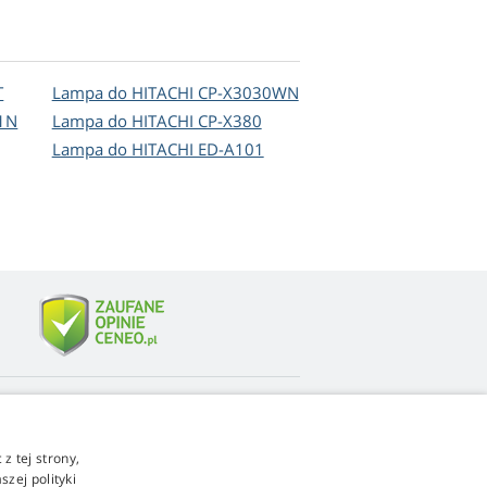
T
Lampa do HITACHI CP-X3030WN
1N
Lampa do HITACHI CP-X380
Lampa do HITACHI ED-A101
4,9
gwiazdki
z tej strony,
ch
545 opinie
Google
zej polityki