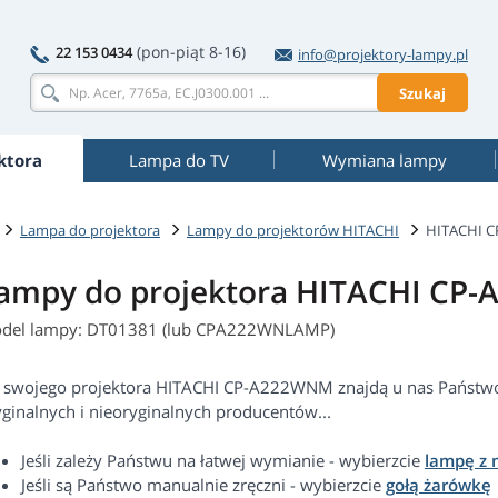
(pon-piąt 8-16)
22 153 0434
info@projektory-lampy.pl
Szukaj
ktora
Lampa do TV
Wymiana lampy
Lampa do projektora
Lampy do projektorów HITACHI
HITACHI 
ampy do projektora HITACHI CP
del lampy: DT01381 (lub CPA222WNLAMP)
 swojego projektora HITACHI CP-A222WNM znajdą u nas Państw
yginalnych i nieoryginalnych producentów...
Jeśli zależy Państwu na łatwej wymianie - wybierzcie
lampę z
Jeśli są Państwo manualnie zręczni - wybierzcie
gołą żarówkę