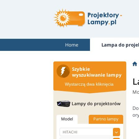
Home
Lampa do proje
Szybkie
wyszukiwanie lampy
L
Wystarczą dwa kliknięcia
Mo
Lampy do projektorów
Do
or
Model
Partno lampy