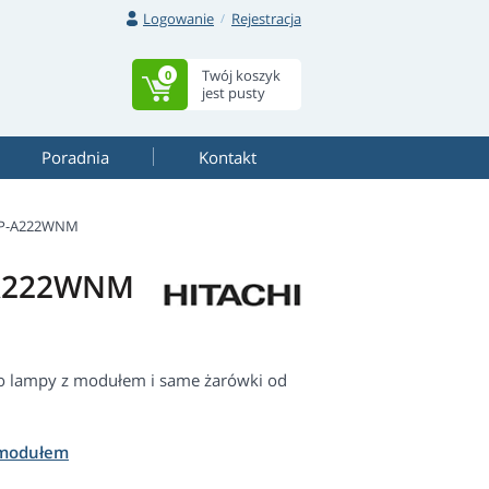
Logowanie
Rejestracja
Twój koszyk
0
jest pusty
Poradnia
Kontakt
CP-A222WNM
-A222WNM
o lampy z modułem i same żarówki od
 modułem