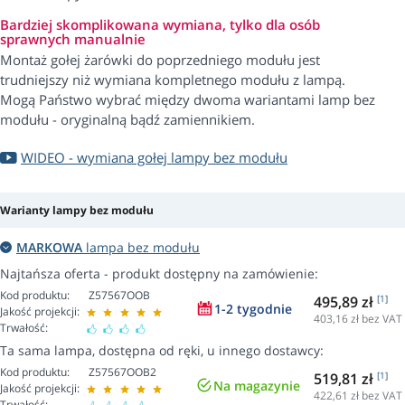
Bardziej skomplikowana wymiana, tylko dla osób
sprawnych manualnie
Montaż gołej żarówki do poprzedniego modułu jest
trudniejszy niż wymiana kompletnego modułu z lampą.
Mogą Państwo wybrać między dwoma wariantami lamp bez
modułu - oryginalną bądź zamiennikiem.
WIDEO - wymiana gołej lampy bez modułu
Warianty lampy bez modułu
MARKOWA
lampa bez modułu
Najtańsza oferta - produkt dostępny na zamówienie:
Kod produktu:
Z57567OOB
495,89 zł
[1]
1-2 tygodnie
Jakość projekcji:
403,16
zł bez VAT
Trwałość:
Ta sama lampa, dostępna od ręki, u innego dostawcy:
Kod produktu:
Z57567OOB2
519,81 zł
[1]
Na magazynie
Jakość projekcji:
422,61
zł bez VAT
Trwałość: