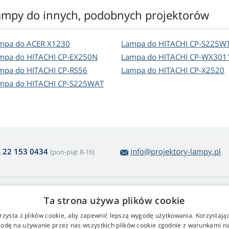
ampy do innych, podobnych projektorów
mpa do ACER X1230
Lampa do HITACHI CP-S225W
mpa do HITACHI CP-EX250N
Lampa do HITACHI CP-WX301
mpa do HITACHI CP-RS56
Lampa do HITACHI CP-X2520
mpa do HITACHI CP-S225WAT
22 153 0434
info@projektory-lampy.pl
(pon-piąt 8-16)
 zakupie lamp
Web Retail s.r.o.
Ta strona używa plików cookie
roty i reklamacje
Kontakt
rzysta z plików cookie, aby zapewnić lepszą wygodę użytkowania. Korzystając 
twy zwrot towaru
Przetwarzanie danych osobowy
odę na używanie przez nas wszystkich plików cookie zgodnie z warunkami nas