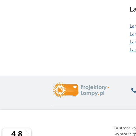
L
La
La
La
La
Co Państwa interesuje
O
Poradnia
Zw
Ta strona ko
Gwarancja na lampy
Ła
wyrażasz zg