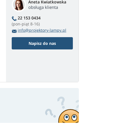
Aneta Kwiatkowska
obsługa klienta
22 153 0434
(pon-piąt 8-16)
info@projektory-lampy.pl
Napisz do nas