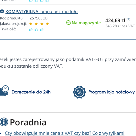
KOMPATYBILNA
lampa bez modułu
Kod produktu:
Z57565OB
424,69 zł
[1]
Na magazynie
Jakość projekcji:
345,28
zł bez VAT
Trwałość:
Jeżeli jesteś zarejestrowany jako podatnik VAT-EU i przy zamówi
oduktu zostanie odliczony VAT.
Doręczenie do 24h
Program lojalnościowy
Poradnia
Czy obowiązuje mnie cena z VAT czy bez? Co z wysyłkami