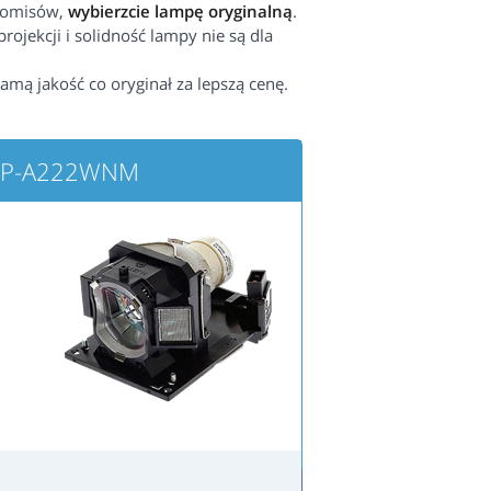
promisów,
wybierzcie lampę oryginalną
.
rojekcji i solidność lampy nie są dla
samą jakość co oryginał za lepszą cenę.
 CP-A222WNM