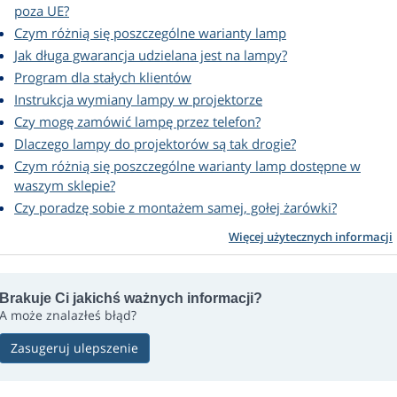
poza UE?
Czym różnią się poszczególne warianty lamp
Jak długa gwarancja udzielana jest na lampy?
Program dla stałych klientów
Instrukcja wymiany lampy w projektorze
Czy mogę zamówić lampę przez telefon?
Dlaczego lampy do projektorów są tak drogie?
Czym różnią się poszczególne warianty lamp dostępne w
waszym sklepie?
Czy poradzę sobie z montażem samej, gołej żarówki?
Więcej użytecznych informacji
Brakuje Ci jakichś ważnych informacji?
A może znalazłeś błąd?
Zasugeruj ulepszenie