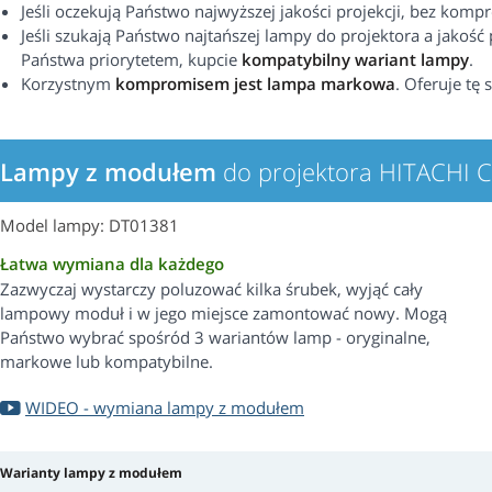
Jeśli oczekują Państwo najwyższej jakości projekcji, bez kom
Jeśli szukają Państwo najtańszej lampy do projektora a jakość p
Państwa priorytetem, kupcie
kompatybilny wariant lampy
.
Korzystnym
kompromisem jest lampa markowa
. Oferuje tę 
Lampy z modułem
do projektora HITACHI
Model lampy: DT01381
Łatwa wymiana dla każdego
Zazwyczaj wystarczy poluzować kilka śrubek, wyjąć cały
lampowy moduł i w jego miejsce zamontować nowy. Mogą
Państwo wybrać spośród 3 wariantów lamp - oryginalne,
markowe lub kompatybilne.
WIDEO - wymiana lampy z modułem
Warianty lampy z modułem