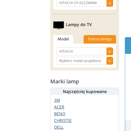
Lampy do TV
Model
Partno lampy
Marki lamp
Najczęściej kupowane
3M
ACER
BENQ
CHRISTIE
DELL