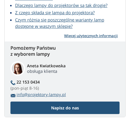
Dlaczego lampy do projektorów są tak drogie?
Z czego składa się lampa do projektora?
Czym różnią się poszczególne warianty lamp
dostępne w waszym sklepie?
Więcej użytecznych informacji
Pomożemy Państwu
z wyborem lampy
Aneta Kwiatkowska
obsługa klienta
22 153 0434
(pon-piąt 8-16)
info@projektory-lampy.pl
Napisz do nas