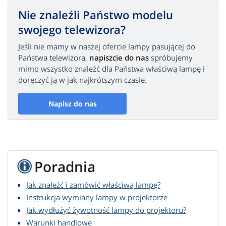
Nie znaleźli Państwo modelu
swojego telewizora?
Jeśli nie mamy w naszej ofercie lampy pasującej do
Państwa telewizora,
napiszcie do nas
spróbujemy
mimo wszystko znaleźć dla Państwa właściwą lampę i
doręczyć ją w jak najkrótszym czasie.
Napisz do nas
Poradnia
Jak znaleźć i zamówić właściwą lampę?
Instrukcja wymiany lampy w projektorze
Jak wydłużyć żywotność lampy do projektoru?
Warunki handlowe