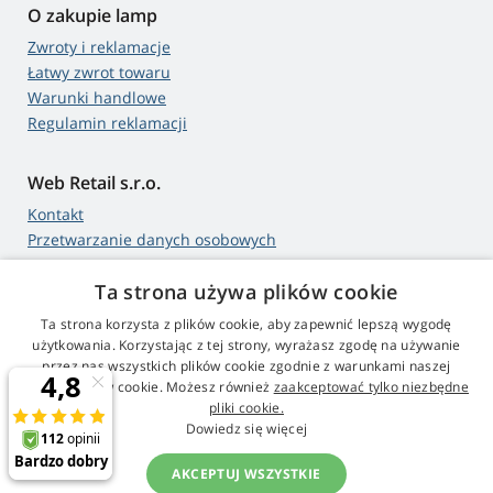
O zakupie lamp
Zwroty i reklamacje
Łatwy zwrot towaru
Warunki handlowe
Regulamin reklamacji
Web Retail s.r.o.
Kontakt
Przetwarzanie danych osobowych
Ta strona używa plików cookie
Ta strona korzysta z plików cookie, aby zapewnić lepszą wygodę
4,9
gwiazdki
użytkowania. Korzystając z tej strony, wyrażasz zgodę na używanie
545 opinie
Google
przez nas wszystkich plików cookie zgodnie z warunkami naszej
polityki plików cookie. Możesz również
zaakceptować tylko niezbędne
pliki cookie.
© 2009 - 2026 Projektory-Lampy.pl
Dowiedz się więcej
AKCEPTUJ WSZYSTKIE