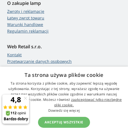
O zakupie lamp
Zwroty i reklamacje
Łatwy zwrot towaru
Warunki handlowe
Regulamin reklamacji
Web Retail s.r.o.
Kontakt
Przetwarzanie danych osobowych
Ta strona używa plików cookie
Ta strona korzysta z plików cookie, aby zapewnić lepszą wygodę
4,9
gwiazdki
użytkowania. Korzystając z tej strony, wyrażasz zgodę na używanie
545 opinie
Google
przez nas wszystkich plików cookie zgodnie z warunkami naszej
polityki plików cookie. Możesz również
zaakceptować tylko niezbędne
pliki cookie.
© 2009 - 2026 Projektory-Lampy.pl
Dowiedz się więcej
AKCEPTUJ WSZYSTKIE